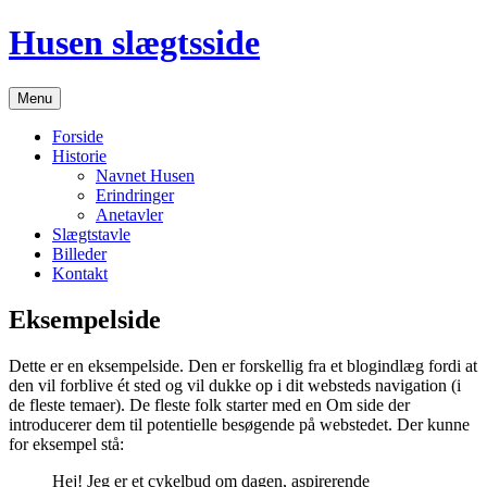
Skip
Husen slægtsside
to
content
Menu
Forside
Historie
Navnet Husen
Erindringer
Anetavler
Slægtstavle
Billeder
Kontakt
Eksempelside
Dette er en eksempelside. Den er forskellig fra et blogindlæg fordi at
den vil forblive ét sted og vil dukke op i dit websteds navigation (i
de fleste temaer). De fleste folk starter med en Om side der
introducerer dem til potentielle besøgende på webstedet. Der kunne
for eksempel stå:
Hej! Jeg er et cykelbud om dagen, aspirerende