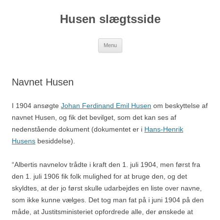
Skip
to
Husen slægtsside
content
Menu
Navnet Husen
I 1904 ansøgte
Johan Ferdinand Emil Husen
om beskyttelse af
navnet Husen, og fik det bevilget, som det kan ses af
nedenstående dokument (dokumentet er i
Hans-Henrik
Husens
besiddelse).
“Albertis navnelov trådte i kraft den 1. juli 1904, men først fra
den 1. juli 1906 fik folk mulighed for at bruge den, og det
skyldtes, at der jo først skulle udarbejdes en liste over navne,
som ikke kunne vælges. Det tog man fat på i juni 1904 på den
måde, at Justitsministeriet opfordrede alle, der ønskede at